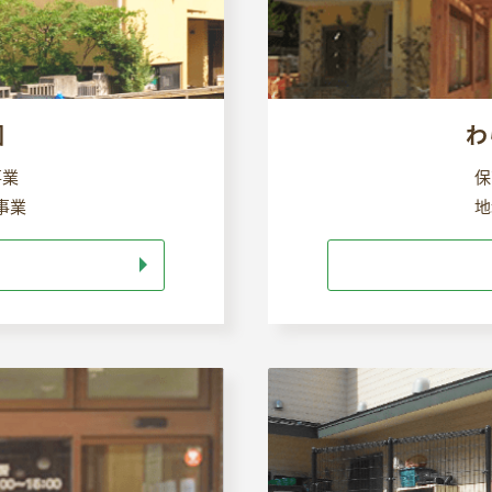
園
わ
事業
保
事業
地