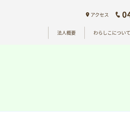
概要
わらしこについて
情報公開
おし
アクセス
法人概要
わらしこについ