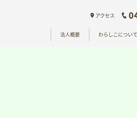
概要
わらしこについて
情報公開
おし
アクセス
法人概要
わらしこについ