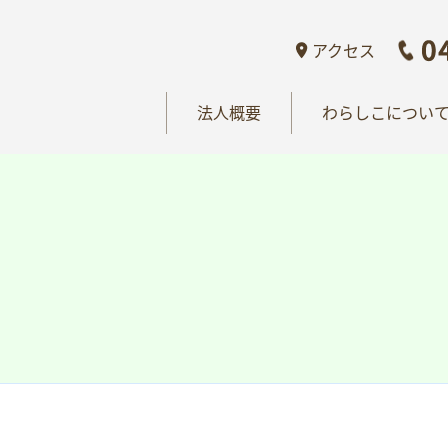
概要
わらしこについて
情報公開
おし
アクセス
法人概要
わらしこについ