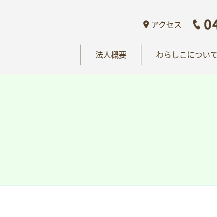
概要
わらしこについて
情報公開
おし
アクセス
法人概要
わらしこについ