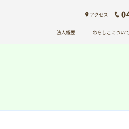
概要
わらしこについて
情報公開
おし
アクセス
法人概要
わらしこについ