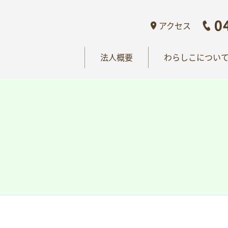
概要
わらしこについて
情報公開
おし
アクセス
法人概要
わらしこについ