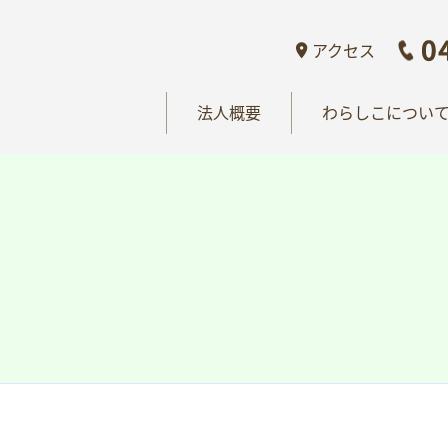
概要
わらしこについて
情報公開
おし
アクセス
法人概要
わらしこについ