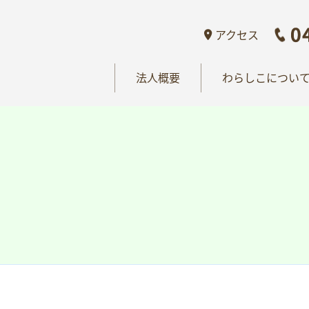
概要
わらしこについて
情報公開
おし
アクセス
法人概要
わらしこについ