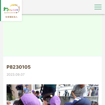
P8230105
2023.09.07