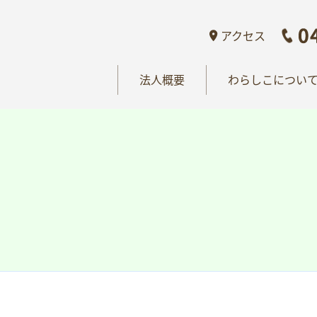
概要
わらしこについて
情報公開
おし
アクセス
法人概要
わらしこについ