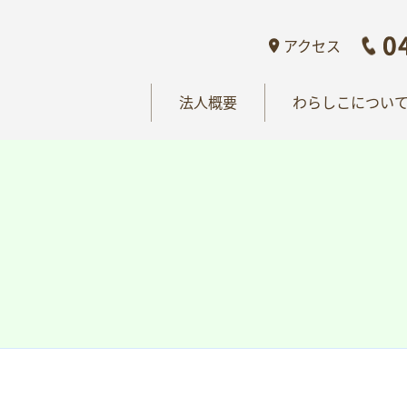
概要
わらしこについて
情報公開
おし
アクセス
法人概要
わらしこについ