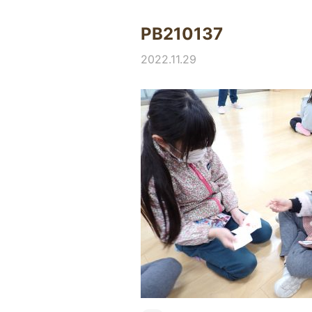
PB210137
2022.11.29