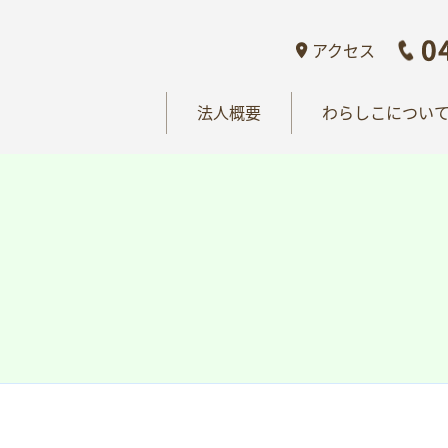
概要
わらしこについて
情報公開
おし
アクセス
法人概要
わらしこについ