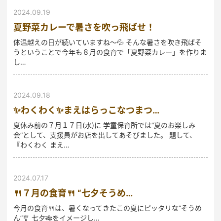
2024.09.19
夏野菜カレーで暑さを吹っ飛ばせ！
体温越えの日が続いていますね～💦 そんな暑さを吹き飛ばそ
うということで今年も８月の食育で「夏野菜カレー」を作りま
し…
2024.09.18
✨わくわく✨まえはらっこなつまつ…
夏休み前の７月１７日(水)に 学童保育所では“夏のお楽しみ
会”として、支援員がお店を出してあそびました。 題して、
『わくわく まえ…
2024.07.17
🍴７月の食育🍴 “七夕そうめ…
今月の食育🍴は、暑くなってきたこの夏にピッタリな“そうめ
ん”🎐 七夕🎋をイメージし…