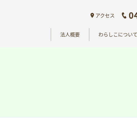
概要
わらしこについて
情報公開
おし
アクセス
法人概要
わらしこについ