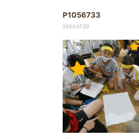
P1056733
2023.07.20