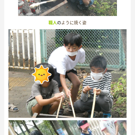
職人
の
ように焼く姿