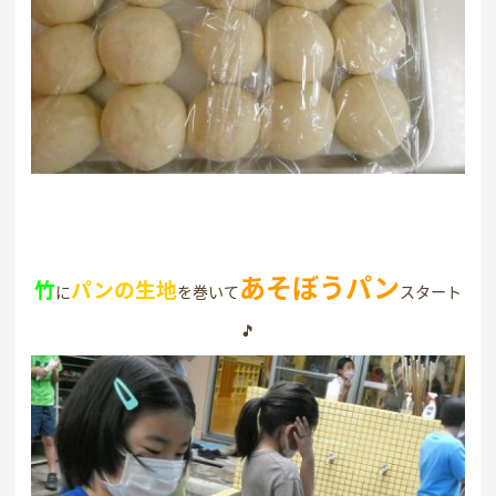
あそぼうパン
竹
パンの生地
に
を巻いて
スタート
🎵