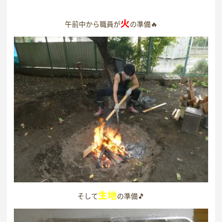
火
午前中から職員が
の準備🔥
生地
そして
の準備🎵