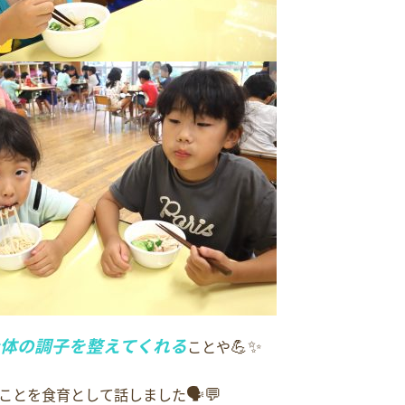
体の調子を整えてくれる
💪✨
ことや
🗣️💬
ことを食育として話しました