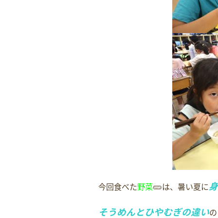
🥒
身
今回食べた
野菜
は、暑い夏に
そうめんとひやむぎの違い
の