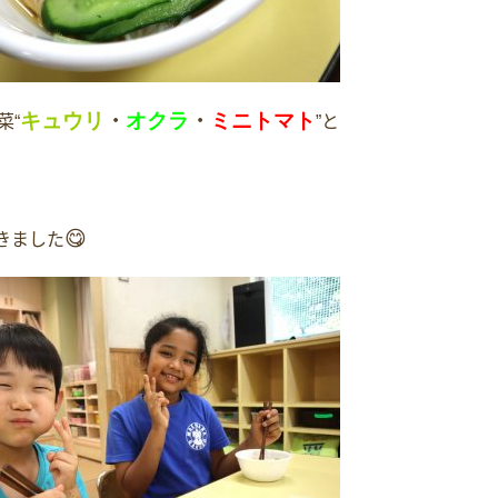
キュウリ
・
オクラ
・
ミニトマト
菜
と
“
”
😋
きました