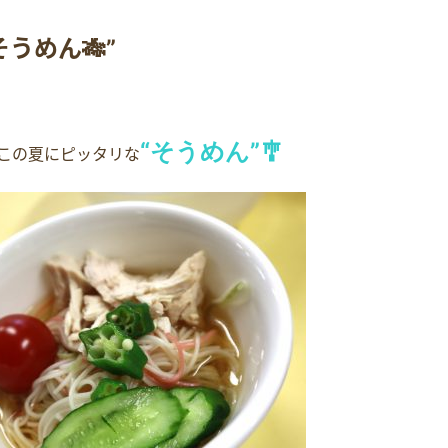
そうめん🎋”
“
”🎐
そうめん
この夏にピッタリな