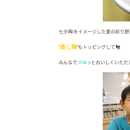
🎋
七夕
をイメージした夏の彩り野
🐔
蒸し鶏
もトッピングして
“
”
みんなで
ツルッ
とおいしくいただ