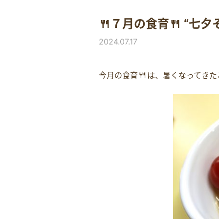
🍴７月の食育🍴 “七夕
2024.07.17
🍴
今月の食育
は、暑くなってきた